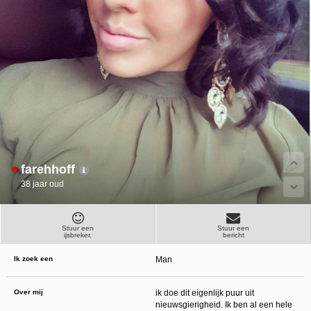
ongeschikte online content in aanraking komen. Daarvoor enkele tips:
Installeer programma’s voor ouderlijk toezicht op jouw apparaat
. Voorbeelden van
programma’s voor ouderlijk toezicht zijn
Netnanny
,
Connectsafely
,
Kaspersky
en
Norton
. Deze programma’s werken zodanig dat toegang tot specifieke websites en
online inhoud worden geblokkeerd. Vaak blokkeren deze programma’s standaard al
een groot aantal websites waarvan algemeen verondersteld wordt dat deze
ongeschikt zijn voor minderjarigen. Door middel van updates kunnen daar steeds
nieuwe websites aan worden toegevoegd.
Neem contact op met jouw internetprovider
. Er zijn internetproviders die het mogelijk
maken dat bepaalde informatie van internet wordt gefilterd. Je kunt jouw
internetprovider raadplegen om na te vragen of deze service ook voor jou mogelijk
is.
Controleer jouw webbrowser
. Informeer je over de werking van jouw webbrowser
zodat je kunt zien welke websites door jouw minderjarige kinderen zijn bezocht.
Door in geval van ongewenste sitebezoeken jouw minderjarige kinderen daarop
aan te spreken, kun je jouw kinderen leren dat de websites niet voor hun geschikt
zijn. Bovendien kun je naar aanleiding daarvan beoordelen in hoeverre jouw kind
farehhoff
geïnteresseerd is in bepaalde websites, zodat je bovenstaande tips kunt hanteren.
Praat met jouw kinderen
. Leer jouw minderjarige kinderen dat ze nooit
38 jaar oud
persoonsgegevens of persoonlijke informatie via internet moeten verstrekken aan
vreemden, bijvoorbeeld via een chatwebsite. Leer ze ook dat niet iedereen op
internet hoeft te zijn wie ze zeggen te zijn en dat men wel eens verkeerde
bedoelingen kan hebben als iemand via het internet contact opneemt met jouw
kind. Vertel jouw kinderen bovendien dat ze niet met vreemde andere minderjarigen
Stuur een
Stuur een
ijsbreker.
bericht
die zij online hebben ontmoet, moeten afspreken zonder daarover eerst met jou te
overleggen. Ook is het raadzaam jouw kind te vertellen dat hij jou meteen moet
laten weten wanneer iemand op internet contact met hem opneemt of wanneer
Ik zoek een
Man
jouw kind seksueel getinte content of andere content waarvan hij schrikt, op
internet tegenkomt.
Via deze website verleent
, de exploitant van deze website,
Over mij
ik doe dit eigenlijk puur uit
chatdiensten voor entertainmentdoeleinden. Om van deze diensten gebruik te kunnen
nieuwsgierigheid. Ik ben al een hele
maken, heb je credits nodig. Je ontvangt er bij jouw aanmelding een paar gratis, maar